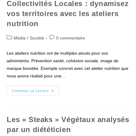
Collectivités Locales : dynamisez
vos territoires avec les ateliers
nutrition
Post
Commentaires
Média
/
Société
0 commentaire
category:
de
la
Les ateliers nutrition ont de multiples atouts pour vos
publication :
administrés. Prévention santé, cohésion sociale, image de
marque boostée. Exemple concret avec cet atelier nutrition que
nous avons réalisé pour une…
Collectivités
Continuer La Lecture
Locales
:
Dynamisez
Vos
Territoires
Avec
Les « Steaks » Végétaux analysés
Les
Ateliers
par un diététicien
Nutrition