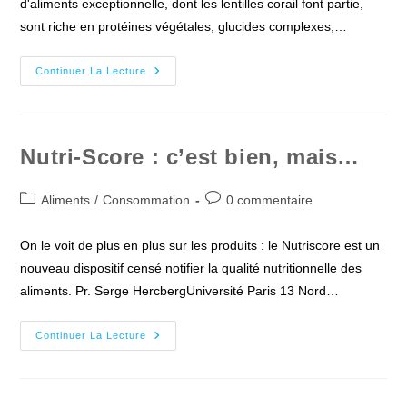
d'aliments exceptionnelle, dont les lentilles corail font partie,
sont riche en protéines végétales, glucides complexes,…
Le
Continuer La Lecture
Dhal
–
Recette
Nutri-Score : c’est bien, mais…
Post
Commentaires
Aliments
/
Consommation
0 commentaire
category:
de
la
On le voit de plus en plus sur les produits : le Nutriscore est un
publication :
nouveau dispositif censé notifier la qualité nutritionnelle des
aliments. Pr. Serge HercbergUniversité Paris 13 Nord…
Nutri-
Continuer La Lecture
Score
:
C’est
Bien,
Mais…