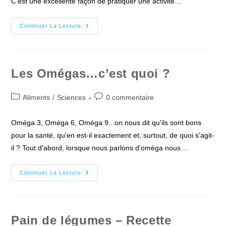
C'est une excellente façon de pratiquer une activité…
Parcours
Continuer La Lecture
Sportifs
Sur
Rouen
Métropole
Les Omégas…c’est quoi ?
Post
Commentaires
Aliments
/
Sciences
0 commentaire
category:
de
la
Oméga 3, Oméga 6, Oméga 9...on nous dit qu'ils sont bons
publication :
pour la santé, qu'en est-il exactement et, surtout, de quoi s'agit-
il ? Tout d'abord, lorsque nous parlons d'oméga nous…
Les
Continuer La Lecture
Omégas…
C’est
Quoi
?
Pain de légumes – Recette