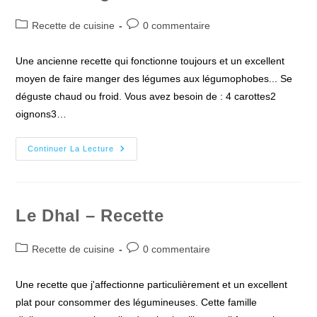
Post
Commentaires
Recette de cuisine
0 commentaire
category:
de
la
Une ancienne recette qui fonctionne toujours et un excellent
publication :
moyen de faire manger des légumes aux légumophobes... Se
déguste chaud ou froid. Vous avez besoin de : 4 carottes2
oignons3…
Pain
Continuer La Lecture
De
Légumes
–
Recette
Le Dhal – Recette
Post
Commentaires
Recette de cuisine
0 commentaire
category:
de
la
Une recette que j'affectionne particulièrement et un excellent
publication :
plat pour consommer des légumineuses. Cette famille