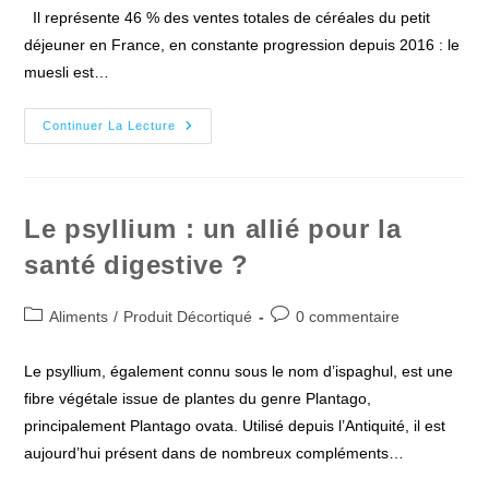
publication :
Il représente 46 % des ventes totales de céréales du petit
déjeuner en France, en constante progression depuis 2016 : le
muesli est…
Quel
Continuer La Lecture
Est
Le
Meilleur
Muesli
Croustillant
?
Le psyllium : un allié pour la
santé digestive ?
Post
Commentaires
Aliments
/
Produit Décortiqué
0 commentaire
category:
de
la
Le psyllium, également connu sous le nom d’ispaghul, est une
publication :
fibre végétale issue de plantes du genre Plantago,
principalement Plantago ovata. Utilisé depuis l’Antiquité, il est
aujourd’hui présent dans de nombreux compléments…