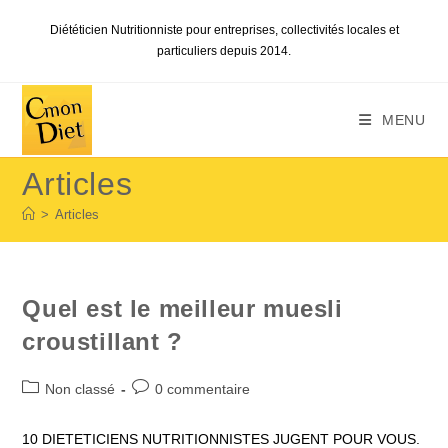
Skip
Diététicien Nutritionniste pour entreprises, collectivités locales et
to
particuliers depuis 2014.
content
MENU
Articles
>
Articles
Quel est le meilleur muesli
croustillant ?
Post
Commentaires
Non classé
0 commentaire
category:
de
la
10 DIETETICIENS NUTRITIONNISTES JUGENT POUR VOUS.