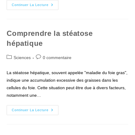
Le
Continuer La Lecture
Psyllium
:
Un
Allié
Pour
La
Comprendre la stéatose
Santé
Digestive
hépatique
?
Post
Commentaires
Sciences
0 commentaire
category:
de
la
La stéatose hépatique, souvent appelée "maladie du foie gras",
publication :
indique une accumulation excessive des graisses dans les
cellules du foie. Cette situation peut être due à divers facteurs,
notamment une…
Comprendre
Continuer La Lecture
La
Stéatose
Hépatique