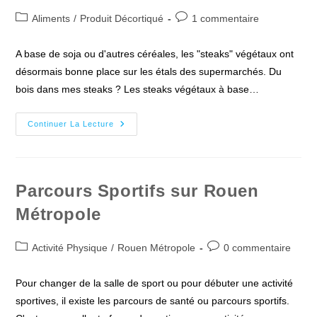
Post
Commentaires
Aliments
/
Produit Décortiqué
1 commentaire
category:
de
la
A base de soja ou d'autres céréales, les "steaks" végétaux ont
publication :
désormais bonne place sur les étals des supermarchés. Du
bois dans mes steaks ? Les steaks végétaux à base…
Les
Continuer La Lecture
« Steaks »
Végétaux
Analysés
Par
Un
Diététicien
Parcours Sportifs sur Rouen
Métropole
Post
Commentaires
Activité Physique
/
Rouen Métropole
0 commentaire
category:
de
la
Pour changer de la salle de sport ou pour débuter une activité
publication :
sportives, il existe les parcours de santé ou parcours sportifs.