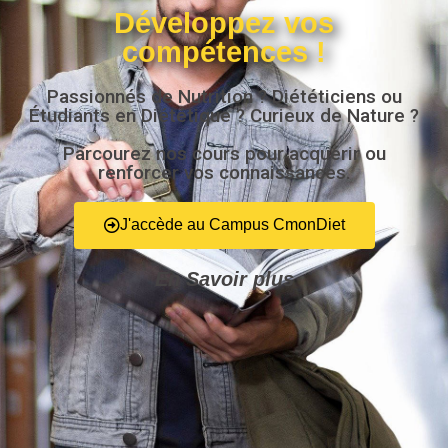
Développez vos
compétences !
Passionnés de Nutrition ? Diététiciens ou
Étudiants en Diététique ? Curieux de Nature ?
Parcourez nos cours pour acquérir ou
renforcer vos connaissances.
J'accède au Campus CmonDiet
En Savoir plus