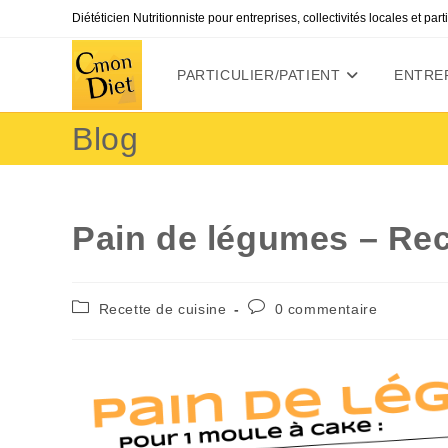
Skip
Diététicien Nutritionniste pour entreprises, collectivités locales et par
to
content
PARTICULIER/PATIENT
ENTREP
Blog
Pain de légumes – Rec
Post
Commentaires
Recette de cuisine
0 commentaire
category:
de
la
publication :