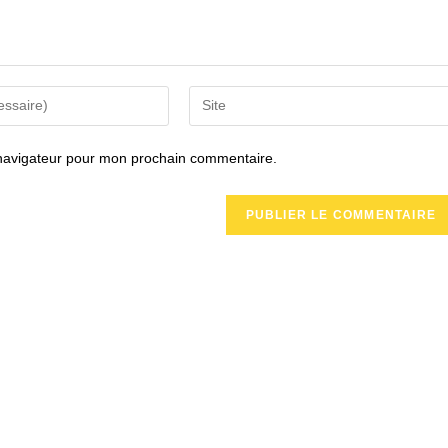
Saisir
l’URL
de
 navigateur pour mon prochain commentaire.
votre
site
(facultatif)