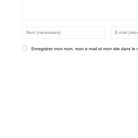
Enter
Enter
your
your
name
email
Enregistrer mon nom, mon e-mail et mon site dans le
or
address
username
to
to
comment
comment