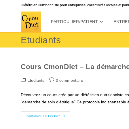
Skip
Diététicien Nutritionniste pour entreprises, collectivités locales et par
to
content
PARTICULIER/PATIENT
ENTREP
Etudiants
Cours CmonDiet – La démarche 
Post
Commentaires
Etudiants
0 commentaire
category:
de
la
Découvrez un cours crée par un diététicien nutritionniste c
publication :
"démarche de soin diététique" Ce protocole indispensable 
Cours
Continuer La Lecture
CmonDiet
–
La