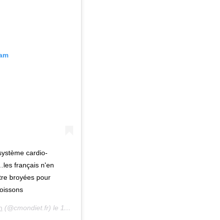
ram
 système cardio-
…les français n'en
tre broyées pour
poissons
n
(@cmondiet.fr) le
11 Mars 2020 à 2 :59 PDT