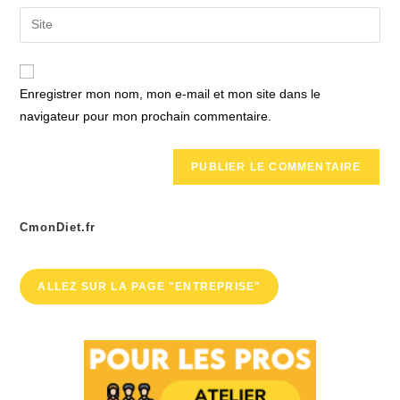
email
Saisir
to
address
l’URL
comment
to
de
comment
votre
Enregistrer mon nom, mon e-mail et mon site dans le
site
navigateur pour mon prochain commentaire.
(facultatif)
CmonDiet.fr
ALLEZ SUR LA PAGE "ENTREPRISE"