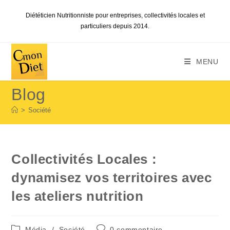
Skip
Diététicien Nutritionniste pour entreprises, collectivités locales et
to
particuliers depuis 2014.
content
MENU
Blog
>
Société
Collectivités Locales :
dynamisez vos territoires avec
les ateliers nutrition
Post
Commentaires
Média
/
Société
0 commentaire