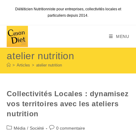
Skip
Diététicien Nutritionniste pour entreprises, collectivités locales et
to
particuliers depuis 2014.
content
MENU
atelier nutrition
>
Articles
>
atelier nutrition
Collectivités Locales : dynamisez
vos territoires avec les ateliers
nutrition
Post
Commentaires
Média
/
Société
0 commentaire
category:
de