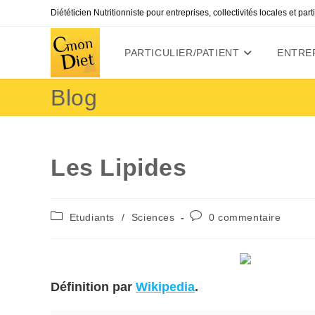
Skip
Diététicien Nutritionniste pour entreprises, collectivités locales et par
to
content
PARTICULIER/PATIENT
ENTREP
Blog
Les Lipides
Post
Commentaires
Etudiants
/
Sciences
0 commentaire
category:
de
la
publication :
Définition par
Wik
ipedia
.