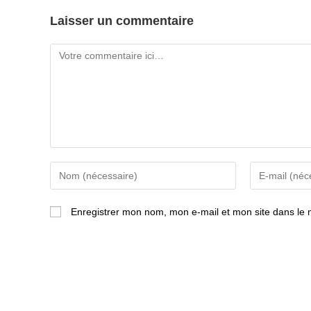
Laisser un commentaire
Comment
Enter
Enter
your
your
name
email
Enregistrer mon nom, mon e-mail et mon site dans le
or
address
username
to
to
comment
comment