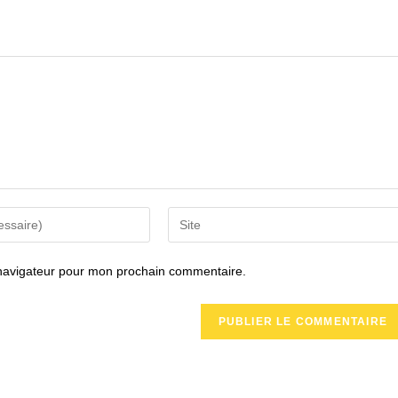
Saisir
l’URL
de
 navigateur pour mon prochain commentaire.
votre
site
(facultatif)