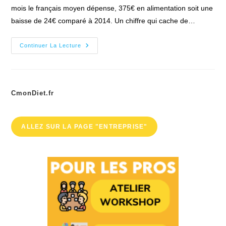
publication :
mois le français moyen dépense, 375€ en alimentation soit une
baisse de 24€ comparé à 2014. Un chiffre qui cache de…
Qu’est-
Continuer La Lecture
Ce
Qui
Vous
Coûte
375€
Par
CmonDiet.fr
Mois?
ALLEZ SUR LA PAGE "ENTREPRISE"