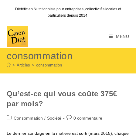
Skip
Diététicien Nutritionniste pour entreprises, collectivités locales et
to
particuliers depuis 2014.
content
MENU
consommation
>
Articles
>
consommation
Qu’est-ce qui vous coûte 375€
par mois?
Post
Commentaires
Consommation
/
Société
0 commentaire
category:
de
la
Le dernier sondage en la matière est sorti (mars 2015), chaque