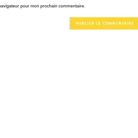
de
 navigateur pour mon prochain commentaire.
votre
site
(facultatif)