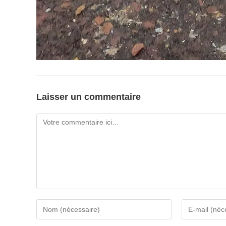
Laisser un commentaire
Comment
Enter
Enter
your
your