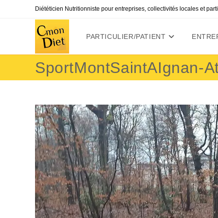
Skip
Diététicien Nutritionniste pour entreprises, collectivités locales et par
to
content
PARTICULIER/PATIENT
ENTREP
SportMontSaintAIgnan-Ate