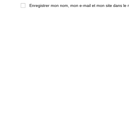
name
email
Enregistrer mon nom, mon e-mail et mon site dans le
or
address
username
to
to
comment
comment