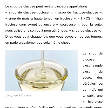
publication :
Le sirop de glucose peut revêtir plusieurs appellations:
« sirop de glucose-fructose », « sirop de fructose-glucose »,
« sirop de maïs à haute teneur en fructose », « HFCS » (High
fructose corn syrup) ou encore « isoglucose »: pour la suite,
nous utiliserons son petit nom générique: « sirop de glucose ».
Dites vous qu’à chaque fois que vous voyez un de ces termes,
on parle globalement de cela même chose.
Le sirop de
glucose,
c’est simple
c’est du
sucre, des
céréales ou
du maïs qui
Sirop de Glucose
a subit une
« hydrolyse
enzymatique », c’est à dire qu’il a changé de caractéristiques,