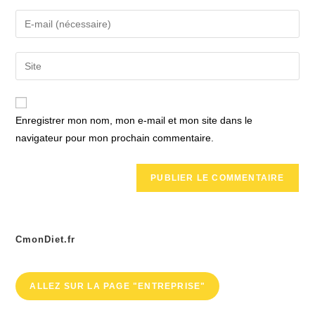
name
Enter
or
your
username
email
Saisir
to
address
l’URL
comment
to
de
comment
votre
Enregistrer mon nom, mon e-mail et mon site dans le
site
navigateur pour mon prochain commentaire.
(facultatif)
CmonDiet.fr
ALLEZ SUR LA PAGE "ENTREPRISE"