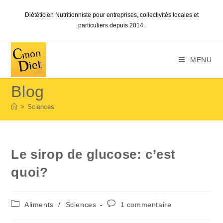
Skip
Diététicien Nutritionniste pour entreprises, collectivités locales et
to
particuliers depuis 2014.
content
MENU
Blog
>
Sciences
Le sirop de glucose: c’est
quoi?
Post
Commentaires
Aliments
/
Sciences
1 commentaire
category:
de
la