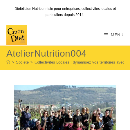
Skip
Diététicien Nutritionniste pour entreprises, collectivités locales et
to
particuliers depuis 2014.
content
MENU
AtelierNutrition004
>
Société
>
Collectivités Locales : dynamisez vos territoires avec les 