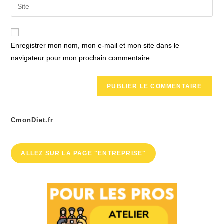
Saisir
to
address
l’URL
comment
to
de
comment
votre
Enregistrer mon nom, mon e-mail et mon site dans le
site
navigateur pour mon prochain commentaire.
(facultatif)
CmonDiet.fr
ALLEZ SUR LA PAGE "ENTREPRISE"