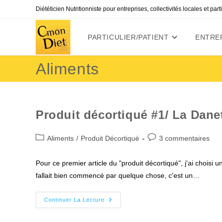
Skip
Diététicien Nutritionniste pour entreprises, collectivités locales et par
to
content
PARTICULIER/PATIENT
ENTREP
Aliments
Produit décortiqué #1/ La Dane
Post
Commentaires
Aliments
/
Produit Décortiqué
3 commentaires
category:
de
la
Pour ce premier article du "produit décortiqué", j'ai choisi 
publication :
fallait bien commencé par quelque chose, c'est un…
Produit
Continuer La Lecture
Décortiqué
#1/
La