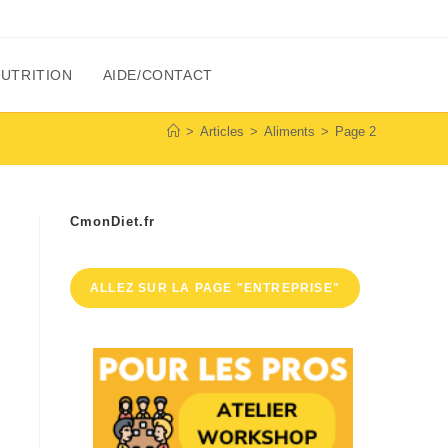
NUTRITION
AIDE/CONTACT
>
Articles
>
Aliments
>
Page 2
CmonDiet.fr
ALLEZ SUR LA PAGE "ENTREPRISE"