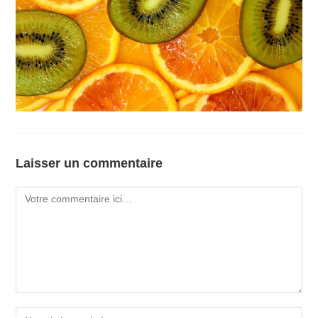
Laisser un commentaire
Comment
Enter