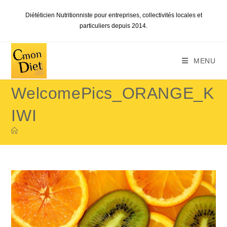
Skip
Diététicien Nutritionniste pour entreprises, collectivités locales et
to
particuliers depuis 2014.
content
MENU
WelcomePics_ORANGE_K
IWI