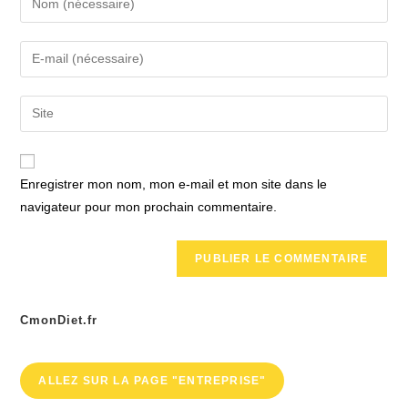
your
name
Enter
or
your
username
email
Saisir
to
address
l’URL
comment
to
de
comment
votre
Enregistrer mon nom, mon e-mail et mon site dans le
site
navigateur pour mon prochain commentaire.
(facultatif)
CmonDiet.fr
ALLEZ SUR LA PAGE "ENTREPRISE"