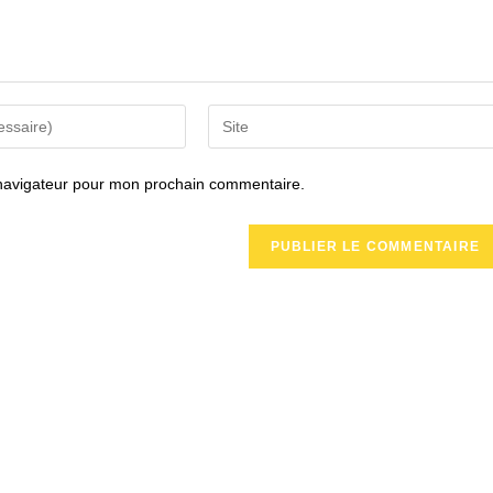
Saisir
l’URL
de
 navigateur pour mon prochain commentaire.
votre
site
(facultatif)