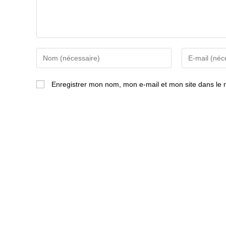
Enter
Enter
your
your
name
email
Enregistrer mon nom, mon e-mail et mon site dans le
or
address
username
to
to
comment
comment