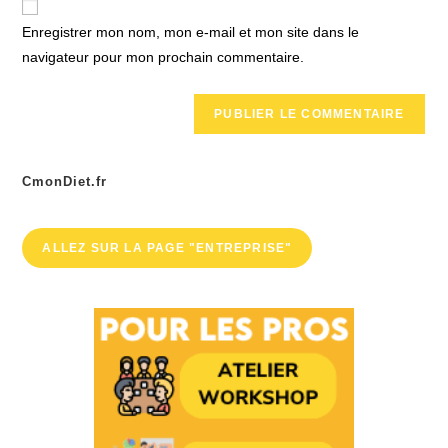
comment
votre
Enregistrer mon nom, mon e-mail et mon site dans le
site
navigateur pour mon prochain commentaire.
(facultatif)
CmonDiet.fr
ALLEZ SUR LA PAGE "ENTREPRISE"