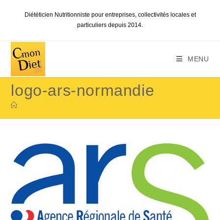
Skip
Diététicien Nutritionniste pour entreprises, collectivités locales et
to
particuliers depuis 2014.
content
MENU
logo-ars-normandie