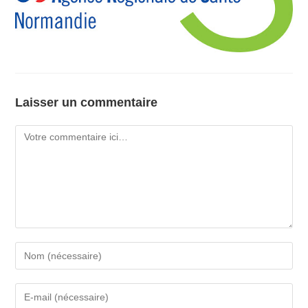
Laisser un commentaire
Comment
Enter
your
name
Enter
or