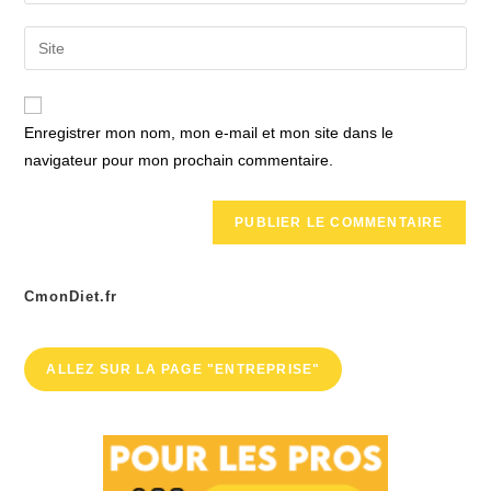
your
username
email
Saisir
to
address
l’URL
comment
to
de
comment
votre
Enregistrer mon nom, mon e-mail et mon site dans le
site
navigateur pour mon prochain commentaire.
(facultatif)
CmonDiet.fr
ALLEZ SUR LA PAGE "ENTREPRISE"