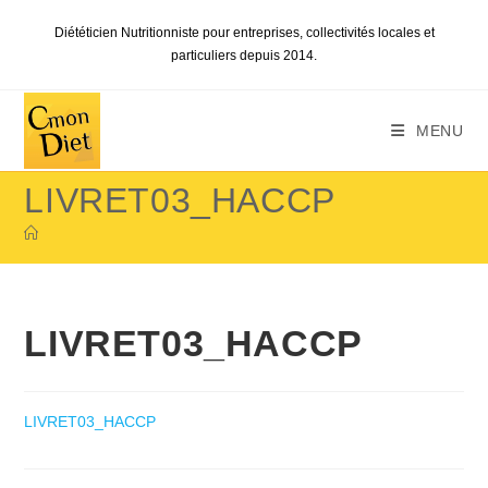
Skip
Diététicien Nutritionniste pour entreprises, collectivités locales et
to
particuliers depuis 2014.
content
MENU
LIVRET03_HACCP
LIVRET03_HACCP
LIVRET03_HACCP