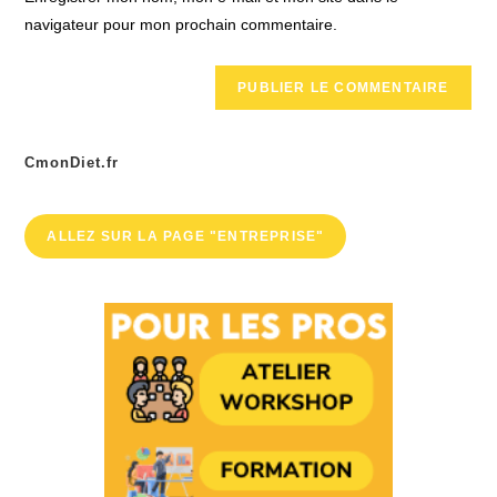
site
navigateur pour mon prochain commentaire.
(facultatif)
CmonDiet.fr
ALLEZ SUR LA PAGE "ENTREPRISE"