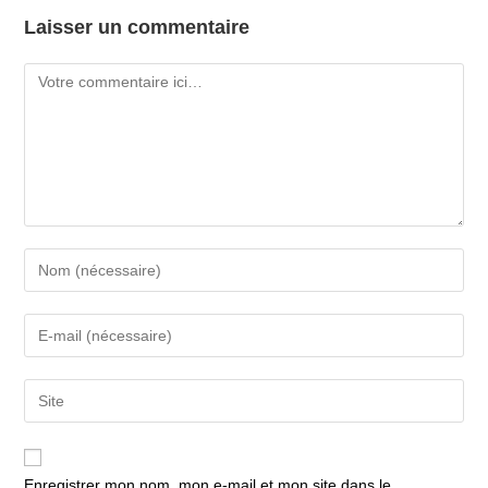
Laisser un commentaire
Comment
Enter
your
name
Enter
or
your
username
email
Saisir
to
address
l’URL
comment
to
de
comment
votre
Enregistrer mon nom, mon e-mail et mon site dans le