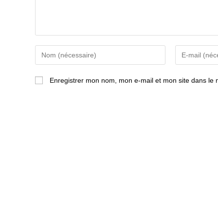
Enter
Enter
your
your
name
email
Enregistrer mon nom, mon e-mail et mon site dans le
or
address
username
to
to
comment
comment