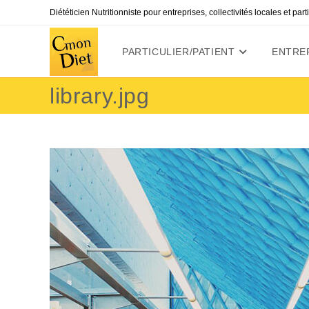
Skip
Diététicien Nutritionniste pour entreprises, collectivités locales et par
to
content
PARTICULIER/PATIENT
ENTREP
library.jpg