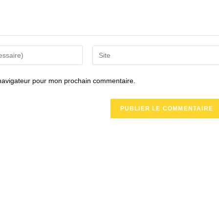
Saisir
l’URL
de
 navigateur pour mon prochain commentaire.
votre
site
(facultatif)