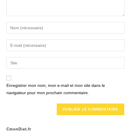
Enter
your
name
Enter
or
your
username
email
Saisir
to
address
l’URL
comment
to
de
comment
votre
Enregistrer mon nom, mon e-mail et mon site dans le
site
navigateur pour mon prochain commentaire.
(facultatif)
CmonDiet.fr