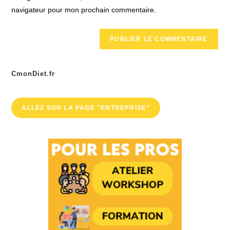
site
navigateur pour mon prochain commentaire.
(facultatif)
CmonDiet.fr
ALLEZ SUR LA PAGE "ENTREPRISE"