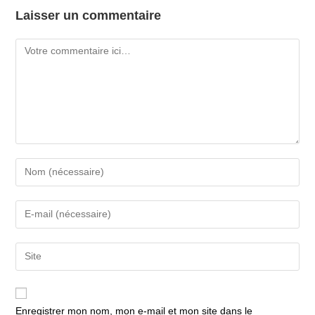
Laisser un commentaire
Comment
Enter
your
name
Enter
or
your
username
email
Saisir
to
address
l’URL
comment
to
de
comment
votre
Enregistrer mon nom, mon e-mail et mon site dans le