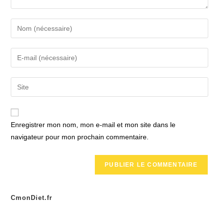
Enter
your
name
Enter
or
your
username
email
Saisir
to
address
l’URL
comment
to
de
comment
votre
Enregistrer mon nom, mon e-mail et mon site dans le
site
navigateur pour mon prochain commentaire.
(facultatif)
CmonDiet.fr