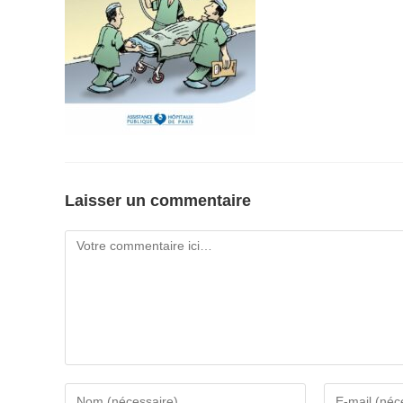
Laisser un commentaire
Comment
Enter
Enter