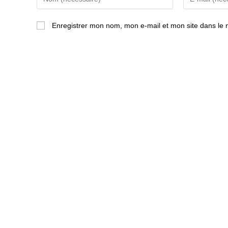
your
your
name
email
Enregistrer mon nom, mon e-mail et mon site dans le
or
address
username
to
to
comment
comment