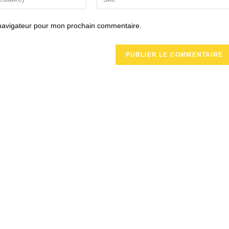
l’URL
de
 navigateur pour mon prochain commentaire.
votre
site
(facultatif)