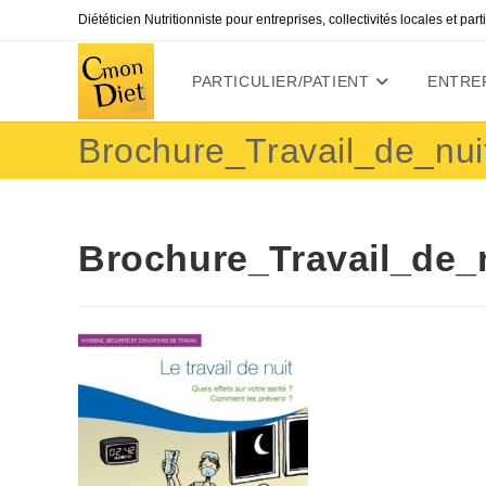
Skip
Diététicien Nutritionniste pour entreprises, collectivités locales et par
to
content
PARTICULIER/PATIENT
ENTREP
Brochure_Travail_de_nui
Brochure_Travail_de_