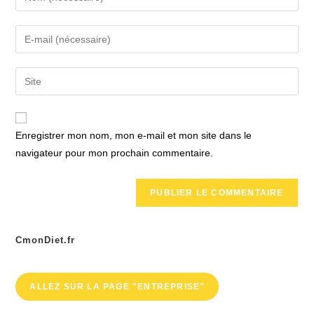
your
name
Enter
or
your
username
email
Saisir
to
address
l’URL
comment
to
de
comment
votre
Enregistrer mon nom, mon e-mail et mon site dans le
site
navigateur pour mon prochain commentaire.
(facultatif)
CmonDiet.fr
ALLEZ SUR LA PAGE "ENTREPRISE"