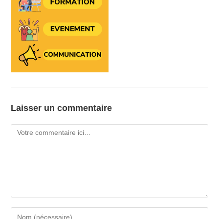
Laisser un commentaire
Comment
Enter