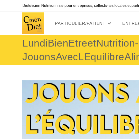
Skip
Diététicien Nutritionniste pour entreprises, collectivités locales et par
to
content
PARTICULIER/PATIENT
ENTREP
LundiBienEtreetNutrition
JouonsAvecLEquilibreAli