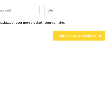
Saisir
l’URL
de
 navigateur pour mon prochain commentaire.
votre
site
(facultatif)