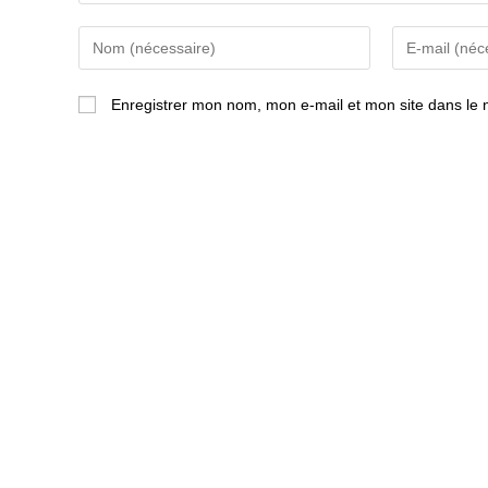
Enter
Enter
your
your
name
email
Enregistrer mon nom, mon e-mail et mon site dans le
or
address
username
to
to
comment
comment