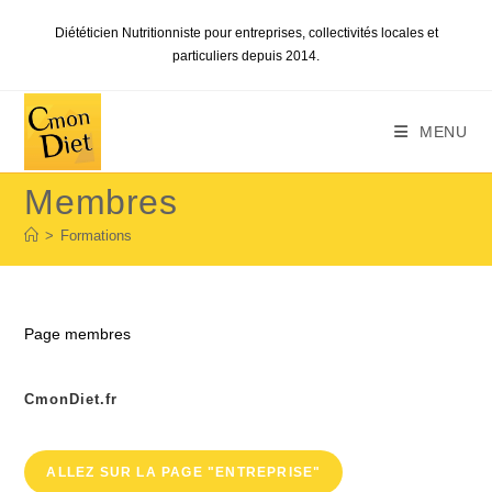
Skip
Diététicien Nutritionniste pour entreprises, collectivités locales et
to
particuliers depuis 2014.
content
MENU
Membres
>
Formations
Page membres
CmonDiet.fr
ALLEZ SUR LA PAGE "ENTREPRISE"