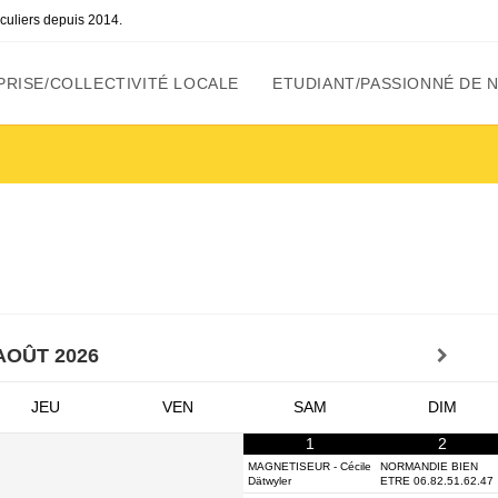
ticuliers depuis 2014.
RISE/COLLECTIVITÉ LOCALE
ETUDIANT/PASSIONNÉ DE 
AOÛT
2026
JEU
VEN
SAM
DIM
1
2
MAGNETISEUR - Cécile
NORMANDIE BIEN
Dätwyler
ETRE 06.82.51.62.47