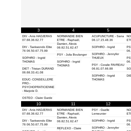
3
4
5
DIV - Anis HADJERAS
NORMANDIE BIEN
ACUPUNCTURE - Sana
NO
07.68.36.62.77
ETRE - Raphaël,
06.17.15.48.36
ET
Damien, Alexis
DIV - Taekwondo Elite
SOPHRO - Ingrid
PS
06.82.51.62.47
76 06.50.67.75.99
06
SOPHRO - Jennyfer
PSY - Julia Boulanger
SOPHRO - Ingrid
THUEUX
PSY
THOMAS
SOPHRO - Ingrid
06
PSY - Coralie FAVREAU
THOMAS
DIET - Tristan DURAND
06.81.07.66.88
SO
06.68.33.41.08
SOPHRO - Ingrid
DIE
EDUC- CONSEILLERE
THOMAS
PRO.-
PSYCHOPRATICIENNE
- Marjorie D.
OSTEO - Claire Garde
10
11
12
DIV - Anis HADJERAS
NORMANDIE BIEN
PSY - Gaelle
NO
07.68.36.62.77
ETRE - Raphaël,
Lemeunier
ET
Damien, Alexis
DIV - Taekwondo Elite
SOPHRO - Ingrid
PS
06.82.51.62.47
76 06.50.67.75.99
06
SOPHRO - Jennyfer
REFLEXO - Claire