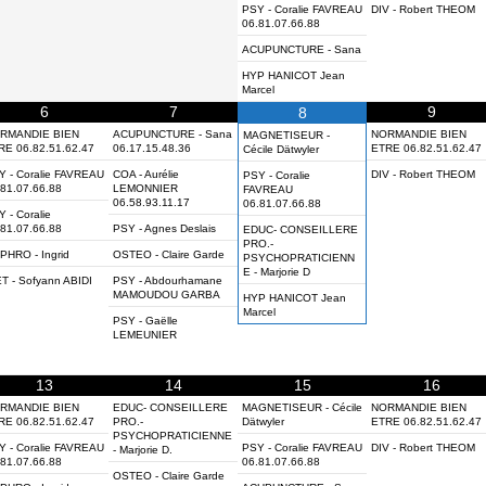
PSY - Coralie FAVREAU
DIV - Robert THEOM
06.81.07.66.88
ACUPUNCTURE - Sana
HYP HANICOT Jean
Marcel
6
7
9
8
RMANDIE BIEN
ACUPUNCTURE - Sana
NORMANDIE BIEN
MAGNETISEUR -
RE 06.82.51.62.47
06.17.15.48.36
ETRE 06.82.51.62.47
Cécile Dätwyler
Y - Coralie FAVREAU
COA - Aurélie
DIV - Robert THEOM
PSY - Coralie
.81.07.66.88
LEMONNIER
FAVREAU
06.58.93.11.17
06.81.07.66.88
 - Coralie
.81.07.66.88
PSY - Agnes Deslais
EDUC- CONSEILLERE
PRO.-
PHRO - Ingrid
OSTEO - Claire Garde
PSYCHOPRATICIENN
E - Marjorie D
T - Sofyann ABIDI
PSY - Abdourhamane
MAMOUDOU GARBA
HYP HANICOT Jean
Marcel
PSY - Gaëlle
LEMEUNIER
13
14
15
16
RMANDIE BIEN
EDUC- CONSEILLERE
MAGNETISEUR - Cécile
NORMANDIE BIEN
RE 06.82.51.62.47
PRO.-
Dätwyler
ETRE 06.82.51.62.47
PSYCHOPRATICIENNE
Y - Coralie FAVREAU
PSY - Coralie FAVREAU
DIV - Robert THEOM
- Marjorie D.
.81.07.66.88
06.81.07.66.88
OSTEO - Claire Garde