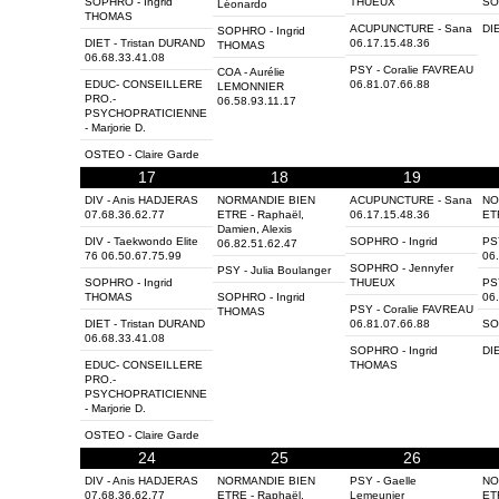
SOPHRO - Ingrid
THUEUX
SO
Léonardo
THOMAS
ACUPUNCTURE - Sana
DIE
SOPHRO - Ingrid
DIET - Tristan DURAND
06.17.15.48.36
THOMAS
06.68.33.41.08
PSY - Coralie FAVREAU
COA - Aurélie
EDUC- CONSEILLERE
06.81.07.66.88
LEMONNIER
PRO.-
06.58.93.11.17
PSYCHOPRATICIENNE
- Marjorie D.
OSTEO - Claire Garde
17
18
19
DIV - Anis HADJERAS
NORMANDIE BIEN
ACUPUNCTURE - Sana
NO
07.68.36.62.77
ETRE - Raphaël,
06.17.15.48.36
ET
Damien, Alexis
DIV - Taekwondo Elite
SOPHRO - Ingrid
PS
06.82.51.62.47
76 06.50.67.75.99
06
SOPHRO - Jennyfer
PSY - Julia Boulanger
SOPHRO - Ingrid
THUEUX
PSY
THOMAS
SOPHRO - Ingrid
06
PSY - Coralie FAVREAU
THOMAS
DIET - Tristan DURAND
06.81.07.66.88
SO
06.68.33.41.08
SOPHRO - Ingrid
DIE
EDUC- CONSEILLERE
THOMAS
PRO.-
PSYCHOPRATICIENNE
- Marjorie D.
OSTEO - Claire Garde
24
25
26
DIV - Anis HADJERAS
NORMANDIE BIEN
PSY - Gaelle
NO
07.68.36.62.77
ETRE - Raphaël,
Lemeunier
ET