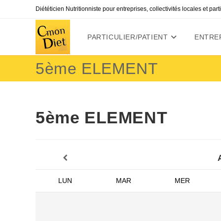
Skip
Diététicien Nutritionniste pour entreprises, collectivités locales et par
to
content
PARTICULIER/PATIENT
ENTREP
5ème ELEMENT
5ème ELEMENT
LUN
MAR
MER