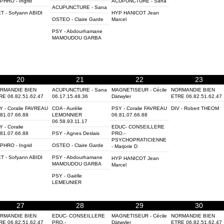
PHRO - Ingrid
ACUPUNCTURE - Sana
ACUPUNCTURE - Sana
T - Sofyann ABIDI
HYP HANICOT Jean
OSTEO - Claire Garde
Marcel
PSY - Abdourhamane
MAMOUDOU GARBA
20
21
22
23
RMANDIE BIEN
ACUPUNCTURE - Sana
MAGNETISEUR - Cécile
NORMANDIE BIEN
RE 06.82.51.62.47
06.17.15.48.36
Dätwyler
ETRE 06.82.51.62.47
Y - Coralie FAVREAU
COA - Aurélie
PSY - Coralie FAVREAU
DIV - Robert THEOM
.81.07.66.88
LEMONNIER
06.81.07.66.88
06.58.93.11.17
 - Coralie
EDUC- CONSEILLERE
.81.07.66.88
PSY - Agnes Deslais
PRO.-
PSYCHOPRATICIENNE
PHRO - Ingrid
OSTEO - Claire Garde
- Marjorie D
T - Sofyann ABIDI
PSY - Abdourhamane
HYP HANICOT Jean
MAMOUDOU GARBA
Marcel
PSY - Gaëlle
LEMEUNIER
27
28
29
30
RMANDIE BIEN
EDUC- CONSEILLERE
MAGNETISEUR - Cécile
NORMANDIE BIEN
RE 06.82.51.62.47
PRO.-
Dätwyler
ETRE 06.82.51.62.47