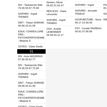
Damien, Alexis
DIV - Taekwondo Elite
SOPHRO - Ingrid
PS
06.82.51.62.47
76 06.50.67.75.99
06
SOPHRO - Jennyfer
REFLEXO - Claire
SOPHRO - Ingrid
THUEUX
SO
Léonardo
THOMAS
ACUPUNCTURE - Sana
DIE
SOPHRO - Ingrid
DIET - Tristan DURAND
06.17.15.48.36
THOMAS
06.68.33.41.08
PSY - Coralie FAVREAU
COA - Aurélie
EDUC- CONSEILLERE
06.81.07.66.88
LEMONNIER
PRO.-
06.58.93.11.17
PSYCHOPRATICIENNE
- Marjorie D.
OSTEO - Claire Garde
31
DIV - Anis HADJERAS
07.68.36.62.77
DIV - Taekwondo Elite
76 06.50.67.75.99
SOPHRO - Ingrid
THOMAS
DIET - Tristan DURAND
06.68.33.41.08
EDUC- CONSEILLERE
PRO.-
PSYCHOPRATICIENNE
- Marjorie D.
OSTEO - Claire Garde