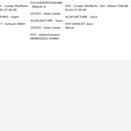
PSYCHOPRATICIENNE
Y - Coralie FAVREAU
PSY - Coralie FAVREAU
DIV - Robert THEOM
- Marjorie D.
.81.07.66.88
06.81.07.66.88
OSTEO - Claire Garde
PHRO - Ingrid
ACUPUNCTURE - Sana
ACUPUNCTURE - Sana
T - Sofyann ABIDI
HYP HANICOT Jean
OSTEO - Claire Garde
Marcel
PSY - Abdourhamane
MAMOUDOU GARBA