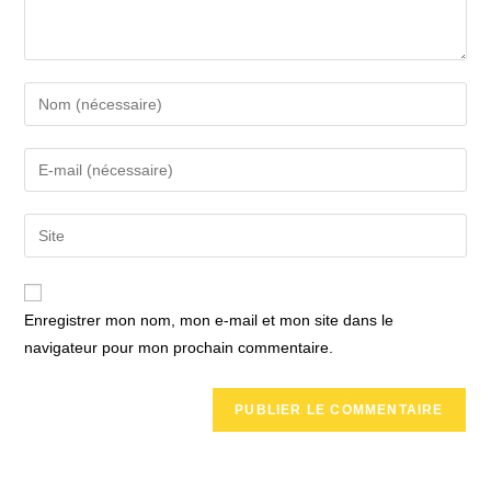
Enter
your
name
Enter
or
your
username
email
Saisir
to
address
l’URL
comment
to
de
comment
votre
Enregistrer mon nom, mon e-mail et mon site dans le
site
navigateur pour mon prochain commentaire.
(facultatif)