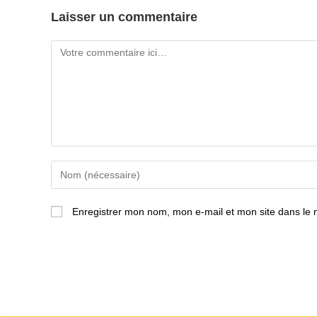
Laisser un commentaire
Comment
Enter
your
name
Enregistrer mon nom, mon e-mail et mon site dans le
or
username
to
comment