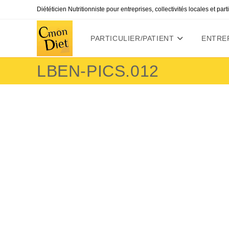
Skip
Diététicien Nutritionniste pour entreprises, collectivités locales et par
to
content
PARTICULIER/PATIENT
ENTREP
LBEN-PICS.012