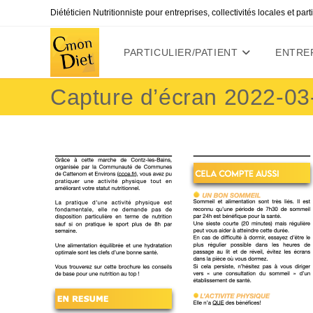
Skip
Diététicien Nutritionniste pour entreprises, collectivités locales et par
to
content
PARTICULIER/PATIENT
ENTREP
Capture d’écran 2022-03