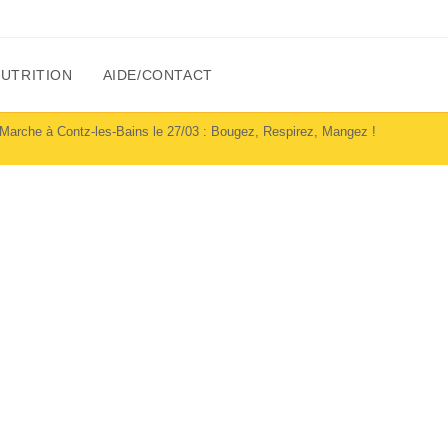
NUTRITION
AIDE/CONTACT
Marche à Contz-les-Bains le 27/03 : Bougez, Respirez, Mangez !