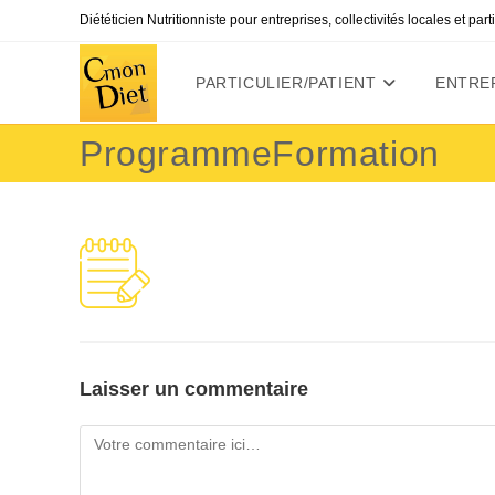
Skip
Diététicien Nutritionniste pour entreprises, collectivités locales et par
to
content
PARTICULIER/PATIENT
ENTREP
ProgrammeFormation
Laisser un commentaire
Comment