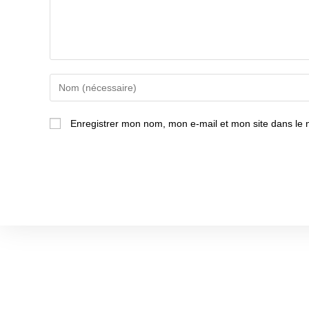
Enter
your
name
Enregistrer mon nom, mon e-mail et mon site dans le
or
username
to
comment