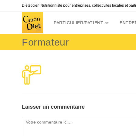
Skip
Diététicien Nutritionniste pour entreprises, collectivités locales et par
to
content
PARTICULIER/PATIENT
ENTREP
Formateur
Laisser un commentaire
Comment