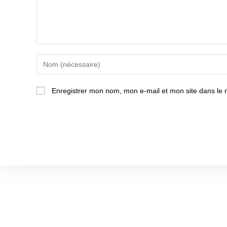
Enter
your
name
Enregistrer mon nom, mon e-mail et mon site dans le
or
username
to
comment