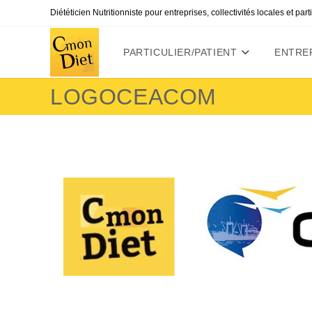
Skip
Diététicien Nutritionniste pour entreprises, collectivités locales et par
to
content
PARTICULIER/PATIENT
ENTREP
LOGOCEACOM