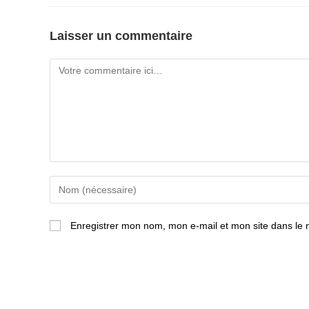
Laisser un commentaire
Comment
Enter
your
name
Enregistrer mon nom, mon e-mail et mon site dans le
or
username
to
comment