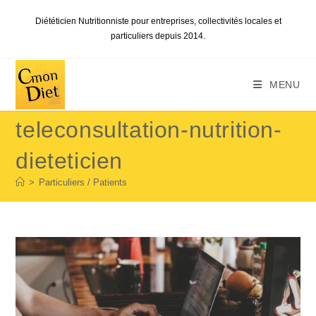
Skip
Diététicien Nutritionniste pour entreprises, collectivités locales et
to
particuliers depuis 2014.
content
MENU
teleconsultation-nutrition-
dieteticien
>
Particuliers / Patients