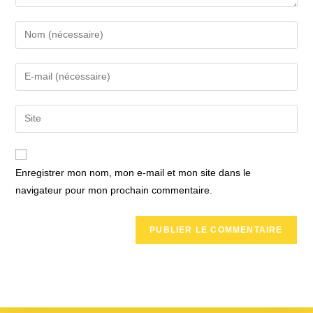
Enter
your
name
Enter
or
your
username
email
Saisir
to
address
l’URL
comment
to
de
comment
votre
Enregistrer mon nom, mon e-mail et mon site dans le
site
navigateur pour mon prochain commentaire.
(facultatif)