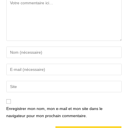
Comment
Enter
your
name
Enter
or
your
username
email
Saisir
to
address
l’URL
comment
to
de
comment
votre
Enregistrer mon nom, mon e-mail et mon site dans le
site
navigateur pour mon prochain commentaire.
(facultatif)