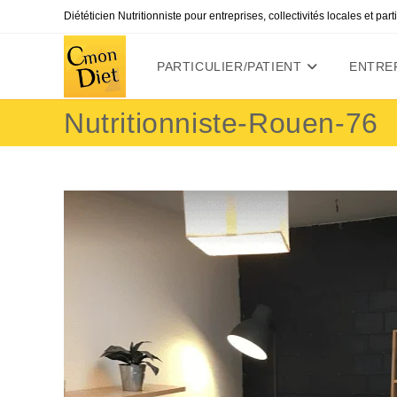
Skip
Diététicien Nutritionniste pour entreprises, collectivités locales et par
to
content
PARTICULIER/PATIENT
ENTREP
Nutritionniste-Rouen-76