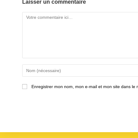
Laisser un commentaire
Comment
Enter
your
name
Enregistrer mon nom, mon e-mail et mon site dans le
or
username
to
comment