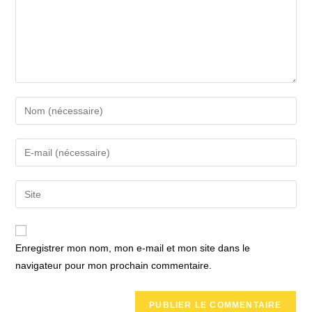
Enter
your
name
Enter
or
your
username
email
Saisir
to
address
l’URL
comment
to
de
comment
votre
Enregistrer mon nom, mon e-mail et mon site dans le
site
navigateur pour mon prochain commentaire.
(facultatif)