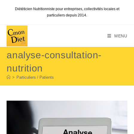
Skip
Diététicien Nutritionniste pour entreprises, collectivités locales et
to
particuliers depuis 2014.
content
MENU
analyse-consultation-
nutrition
>
Particuliers / Patients