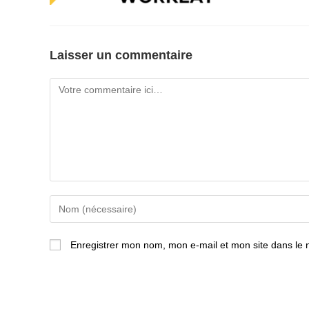
Laisser un commentaire
Comment
Enter
your
name
Enregistrer mon nom, mon e-mail et mon site dans le
or
username
to
comment