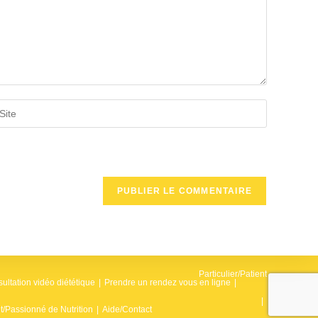
isir
URL
e
tre
te
acultatif)
Particulier/Patient
ultation vidéo diététique
Prendre un rendez vous en ligne
t/Passionné de Nutrition
Aide/Contact