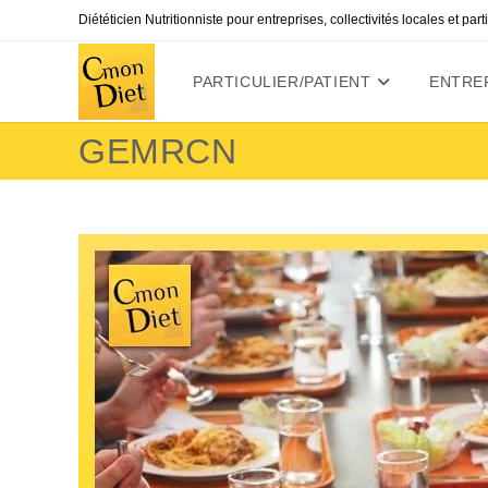
Skip
Diététicien Nutritionniste pour entreprises, collectivités locales et par
to
content
PARTICULIER/PATIENT
ENTREP
GEMRCN