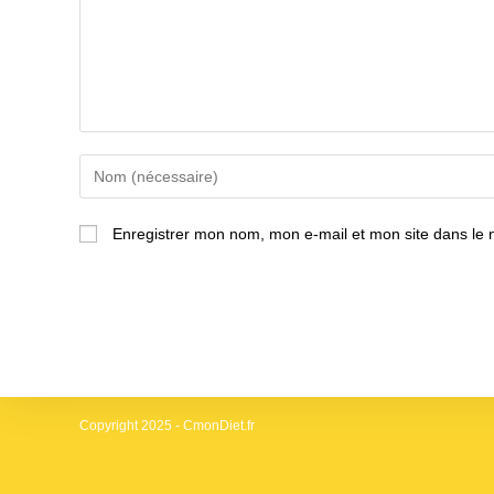
Enter
your
name
Enregistrer mon nom, mon e-mail et mon site dans le
or
username
to
comment
Copyright 2025 - CmonDiet.fr