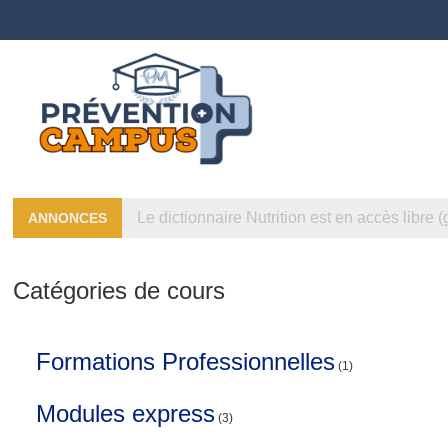
Passer au contenu principal
Le dictionnaire Nutrition est en accès libre (g
ANNONCES
Catégories de cours
Formations Professionnelles
(1)
Modules express
(3)