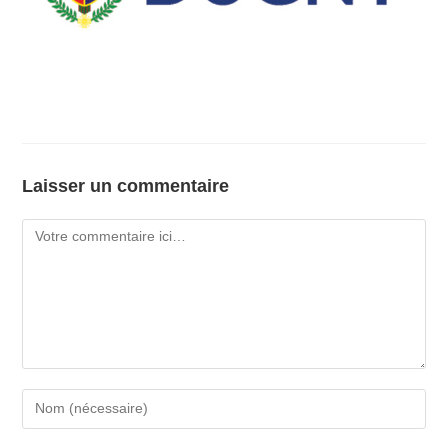
Laisser un commentaire
Comment
Enter
your