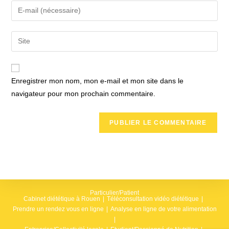
name
Enter
or
your
username
email
Saisir
to
address
l’URL
comment
to
de
comment
votre
Enregistrer mon nom, mon e-mail et mon site dans le
site
navigateur pour mon prochain commentaire.
(facultatif)
Particulier/Patient
Cabinet diététique à Rouen
Téléconsultation vidéo diététique
Prendre un rendez vous en ligne
Analyse en ligne de votre alimentation