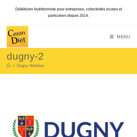
Skip
Diététicien Nutritionniste pour entreprises, collectivités locales et
to
particuliers depuis 2014.
content
MENU
dugny-2
>
Dugny Nutrition