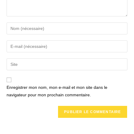
Enter
your
name
Enter
or
your
username
email
Saisir
to
address
l’URL
comment
to
de
comment
votre
Enregistrer mon nom, mon e-mail et mon site dans le
site
navigateur pour mon prochain commentaire.
(facultatif)