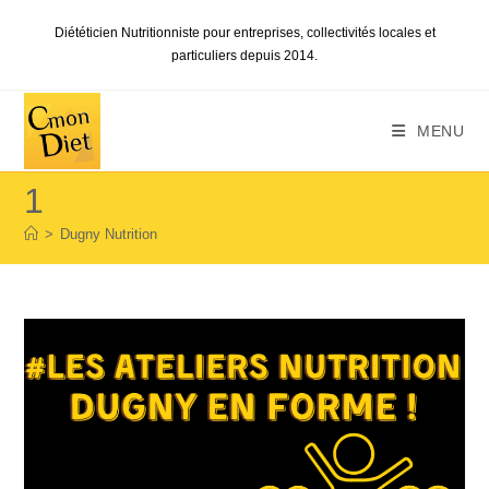
Skip
Diététicien Nutritionniste pour entreprises, collectivités locales et
to
particuliers depuis 2014.
content
MENU
1
>
Dugny Nutrition