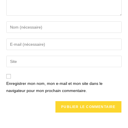
Enter
your
name
Enter
or
your
username
email
Saisir
to
address
l’URL
comment
to
de
comment
votre
Enregistrer mon nom, mon e-mail et mon site dans le
site
navigateur pour mon prochain commentaire.
(facultatif)