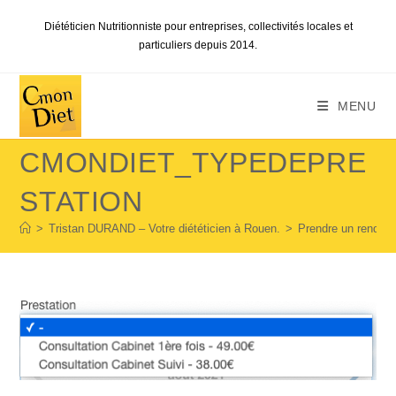
Skip
Diététicien Nutritionniste pour entreprises, collectivités locales et
to
particuliers depuis 2014.
content
MENU
CMONDIET_TYPEDEPRE
STATION
>
Tristan DURAND – Votre diététicien à Rouen.
>
Prendre un rendez 