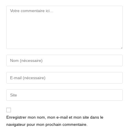
Comment
Enter
your
name
Enter
or
your
username
email
Saisir
to
address
l’URL
comment
to
de
comment
votre
Enregistrer mon nom, mon e-mail et mon site dans le
site
navigateur pour mon prochain commentaire.
(facultatif)