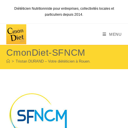
Skip
Diététicien Nutritionniste pour entreprises, collectivités locales et
to
particuliers depuis 2014.
content
MENU
CmonDiet-SFNCM
>
Tristan DURAND – Votre diététicien à Rouen.