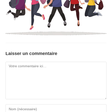
Laisser un commentaire
Comment
Enter