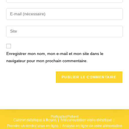
your
name
Enter
or
your
username
email
Saisir
to
address
l’URL
comment
to
de
comment
votre
Enregistrer mon nom, mon e-mail et mon site dans le
site
navigateur pour mon prochain commentaire.
(facultatif)
Particulier/Patient
Cabinet diététique à Rouen
Téléconsultation vidéo diététique
Prendre un rendez vous en ligne
Analyse en ligne de votre alimentation