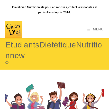
Skip
Diététicien Nutritionniste pour entreprises, collectivités locales et
to
particuliers depuis 2014.
content
MENU
EtudiantsDiététiqueNutritio
nnew