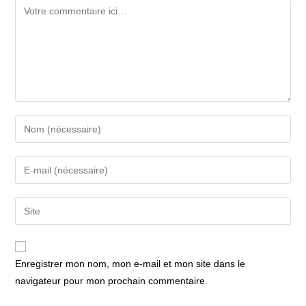
Comment
Enter
your
name
Enter
or
your
username
email
Saisir
to
address
l’URL
comment
to
de
comment
votre
Enregistrer mon nom, mon e-mail et mon site dans le
site
navigateur pour mon prochain commentaire.
(facultatif)